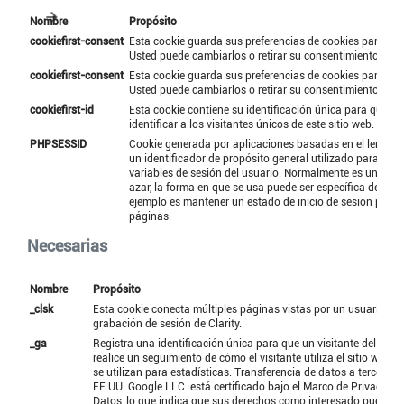
Nombre
Propósito
cookiefirst-consent
Esta cookie guarda sus preferencias de cookies para este
Usted puede cambiarlos o retirar su consentimiento fáci
cookiefirst-consent
Esta cookie guarda sus preferencias de cookies para este
Usted puede cambiarlos o retirar su consentimiento fáci
cookiefirst-id
Esta cookie contiene su identificación única para que C
identificar a los visitantes únicos de este sitio web.
PHPSESSID
Cookie generada por aplicaciones basadas en el lenguaj
un identificador de propósito general utilizado para man
variables de sesión del usuario. Normalmente es un núm
azar, la forma en que se usa puede ser específica del siti
ejemplo es mantener un estado de inicio de sesión para 
páginas.
Necesarias
Nombre
Propósito
_clsk
Esta cookie conecta múltiples páginas vistas por un usuario en
grabación de sesión de Clarity.
_ga
Registra una identificación única para que un visitante del sitio
realice un seguimiento de cómo el visitante utiliza el sitio web. 
se utilizan para estadísticas. Transferencia de datos a terceros 
EE.UU. Google LLC. está certificado bajo el Marco de Privacidad
Datos, lo que indica que sus derechos como interesado pueden 