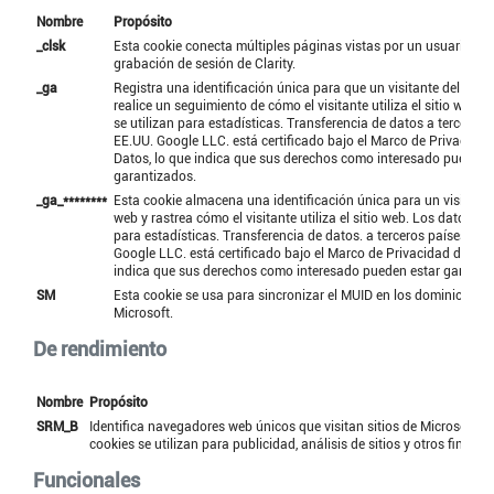
Nombre
Propósito
_clsk
Esta cookie conecta múltiples páginas vistas por un usuario en
grabación de sesión de Clarity.
_ga
Registra una identificación única para que un visitante del sitio
realice un seguimiento de cómo el visitante utiliza el sitio web. 
se utilizan para estadísticas. Transferencia de datos a terceros 
EE.UU. Google LLC. está certificado bajo el Marco de Privacidad
Datos, lo que indica que sus derechos como interesado pueden 
garantizados.
_ga_********
Esta cookie almacena una identificación única para un visitante 
web y rastrea cómo el visitante utiliza el sitio web. Los datos se 
para estadísticas. Transferencia de datos. a terceros países: EE
Google LLC. está certificado bajo el Marco de Privacidad de Dat
indica que sus derechos como interesado pueden estar garanti
SM
Esta cookie se usa para sincronizar el MUID en los dominios de
Microsoft.
De rendimiento
Nombre
Propósito
SRM_B
Identifica navegadores web únicos que visitan sitios de Microsoft. E
cookies se utilizan para publicidad, análisis de sitios y otros fines o
Funcionales