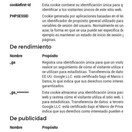
cookiefirst-id
Esta cookie contiene su identificación única para que C
identificar a los visitantes únicos de este sitio web.
PHPSESSID
Cookie generada por aplicaciones basadas en el lenguaj
un identificador de propósito general utilizado para man
variables de sesión del usuario. Normalmente es un núm
azar, la forma en que se usa puede ser específica del siti
ejemplo es mantener un estado de inicio de sesión para 
páginas.
De rendimiento
Nombre
Propósito
_ga
Registra una identificación única para que un visitante d
realice un seguimiento de cómo el visitante utiliza el sit
se utilizan para estadísticas. Transferencia de datos a te
EE.UU. Google LLC. está certificado bajo el Marco de Pr
Datos, lo que indica que sus derechos como interesado 
garantizados.
_ga_********
Esta cookie almacena una identificación única para un vis
web y rastrea cómo el visitante utiliza el sitio web. Los d
para estadísticas. Transferencia de datos. a terceros paí
Google LLC. está certificado bajo el Marco de Privacidad
indica que sus derechos como interesado pueden estar 
De publicidad
Nombre
Propósito