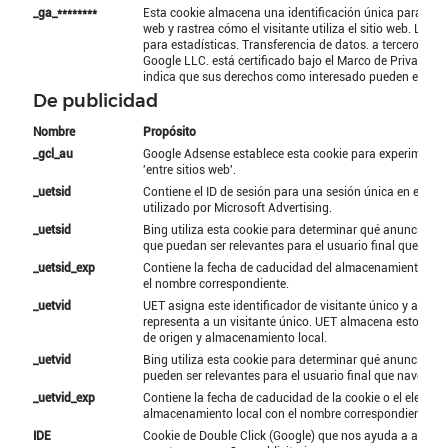
_ga_********
Esta cookie almacena una identificación única para un vis
web y rastrea cómo el visitante utiliza el sitio web. Los d
para estadísticas. Transferencia de datos. a terceros paí
Google LLC. está certificado bajo el Marco de Privacidad
indica que sus derechos como interesado pueden estar 
De publicidad
Nombre
Propósito
_gcl_au
Google Adsense establece esta cookie para experimento
'entre sitios web'.
_uetsid
Contiene el ID de sesión para una sesión única en el sitio
utilizado por Microsoft Advertising.
_uetsid
Bing utiliza esta cookie para determinar qué anuncios 
que puedan ser relevantes para el usuario final que exami
_uetsid_exp
Contiene la fecha de caducidad del almacenamiento loca
el nombre correspondiente.
_uetvid
UET asigna este identificador de visitante único y anóni
representa a un visitante único. UET almacena estos da
de origen y almacenamiento local.
_uetvid
Bing utiliza esta cookie para determinar qué anuncios se
pueden ser relevantes para el usuario final que navega por
_uetvid_exp
Contiene la fecha de caducidad de la cookie o el elemen
almacenamiento local con el nombre correspondiente.
IDE
Cookie de Double Click (Google) que nos ayuda a analiza