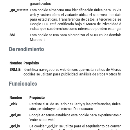
garantizados.
_ga_********
Esta cookie almacena una identificación única para un visitante 
web y rastrea cómo el visitante utiliza el sitio web. Los datos se 
para estadísticas. Transferencia de datos. a terceros países: EE
Google LLC. está certificado bajo el Marco de Privacidad de Dat
indica que sus derechos como interesado pueden estar garanti
SM
Esta cookie se usa para sincronizar el MUID en los dominios de
Microsoft.
De rendimiento
Nombre
Propósito
SRM_B
Identifica navegadores web únicos que visitan sitios de Microsoft. E
cookies se utilizan para publicidad, análisis de sitios y otros fines o
Funcionales
Nombre
Propósito
_clck
Persiste el ID de usuario de Clarity y las preferencias, únicas par
sitio, se atribuyen al mismo ID de usuario.
_gcl_au
Google Adsense establece esta cookie para experimentos con pu
'entre sitios web'.
_gcl_ls
La cookie “_gcl_ls” se utiliza para el seguimiento de conversione