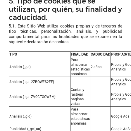
5. Tipo de cookies que se
utilizan, por quién, su finalidad y
caducidad.
5.1. Este Sitio Web utiliza cookies propias y de terceros de
tipo técnicas, personalización, análisis, y publicidad
comportamental para las finalidades que se exponen en la
siguiente declaración de cookies:
TIPO
FINALIDAD
CADUCIDAD
PROPIAS/T
Para
almacenar
Propia y Go
Análisis (_ga)
2 años
estadísticas
Analytics
anónimas
Propia y Go
Análisis (_ga_2ZBQWES2FE)
Analytics
Contar y
rastrear
Propia y Go
Análisis (_ga_ZV0CTGQW5M)
páginas
Analytics
vistas
Para
almacenar
Análisis (_gid)
Google Ads
estadísticas
anónimas
Publicidad (_gcl_au)
Google AdS