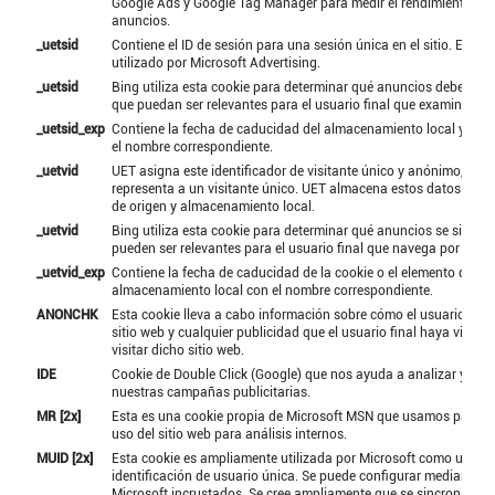
Google Ads y Google Tag Manager para medir el rendimiento de 
anuncios.
_uetsid
Contiene el ID de sesión para una sesión única en el sitio. Esto e
utilizado por Microsoft Advertising.
_uetsid
Bing utiliza esta cookie para determinar qué anuncios deben mo
que puedan ser relevantes para el usuario final que examina el si
_uetsid_exp
Contiene la fecha de caducidad del almacenamiento local y la c
el nombre correspondiente.
_uetvid
UET asigna este identificador de visitante único y anónimo, que
representa a un visitante único. UET almacena estos datos en u
de origen y almacenamiento local.
_uetvid
Bing utiliza esta cookie para determinar qué anuncios se sirven 
pueden ser relevantes para el usuario final que navega por el siti
_uetvid_exp
Contiene la fecha de caducidad de la cookie o el elemento de
almacenamiento local con el nombre correspondiente.
ANONCHK
Esta cookie lleva a cabo información sobre cómo el usuario final
sitio web y cualquier publicidad que el usuario final haya visto 
visitar dicho sitio web.
IDE
Cookie de Double Click (Google) que nos ayuda a analizar y opt
nuestras campañas publicitarias.
MR [2x]
Esta es una cookie propia de Microsoft MSN que usamos para me
uso del sitio web para análisis internos.
MUID [2x]
Esta cookie es ampliamente utilizada por Microsoft como una
identificación de usuario única. Se puede configurar mediante sc
Microsoft incrustados. Se cree ampliamente que se sincroniza en