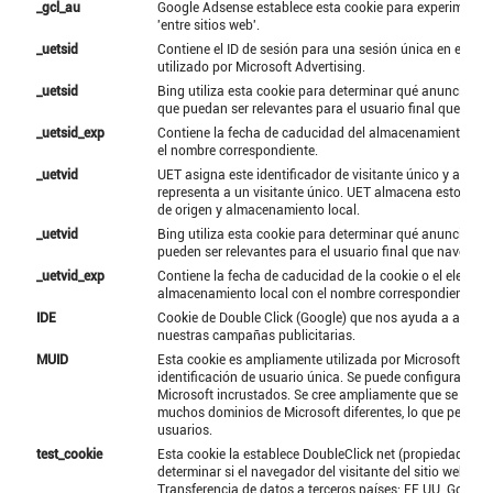
_gcl_au
Google Adsense establece esta cookie para experimento
'entre sitios web'.
_uetsid
Contiene el ID de sesión para una sesión única en el sitio
utilizado por Microsoft Advertising.
_uetsid
Bing utiliza esta cookie para determinar qué anuncios 
que puedan ser relevantes para el usuario final que exami
_uetsid_exp
Contiene la fecha de caducidad del almacenamiento loca
el nombre correspondiente.
_uetvid
UET asigna este identificador de visitante único y anóni
representa a un visitante único. UET almacena estos da
de origen y almacenamiento local.
_uetvid
Bing utiliza esta cookie para determinar qué anuncios se
pueden ser relevantes para el usuario final que navega por
_uetvid_exp
Contiene la fecha de caducidad de la cookie o el elemen
almacenamiento local con el nombre correspondiente.
IDE
Cookie de Double Click (Google) que nos ayuda a analiza
nuestras campañas publicitarias.
MUID
Esta cookie es ampliamente utilizada por Microsoft com
identificación de usuario única. Se puede configurar med
Microsoft incrustados. Se cree ampliamente que se sincr
muchos dominios de Microsoft diferentes, lo que permite 
usuarios.
test_cookie
Esta cookie la establece DoubleClick net (propiedad de 
determinar si el navegador del visitante del sitio web adm
Transferencia de datos a terceros países: EE.UU. Google