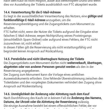
nach dem Kauf ist nicht möglich, außer aus berechtigtem Grund und wenn
dies vor Ausstellung der Tickets ausdrücklich von FTC akzeptiert wurde.
14.4. Verantwortung für die E-Mail-Adresse
Es liegt in der ausschließlichen Verantwortung des Nutzers, eine
gültige und
funktionsfähige E-Mail-Adresse
anzugeben, um die
Reservierungsbestätigung und die Zugangstickets zum Monument zu
erhalten.
FTC haftet nicht, wenn der Nutzer die Tickets aufgrund der Eingabe einer
falschen E-Mail-Adresse, wegen Nichtprüfung seines Posteingangs
(einschließlich Spam-Ordner) oder aufgrund eines Fehlers, der FTC nicht
zuzurechnen ist, nicht erhält.
In diesen Fällen gilt die Reservierung als nicht erstattungsfähig und
begründet keinen Anspruch auf Rückzahlung.
14.5. Persönliche und nicht übertragbare Nutzung der Tickets
Die Zugangstickets zum Monument dürfen nicht
weiterverkauft, übertragen,
abgetreten oder von anderen Personen genutzt werden
als den in der
Reservierung angegebenen.
Der Zugang zum Monument kann die Vorlage eines amtlichen
Ausweisdokuments erfordern. Eine fehlende Übereinstimmung zwischen den
Ticketdaten und den vorgelegten Dokumenten verhindert den Zugang ohne
Anspruch auf Rückerstattung.
14.6. Unmöglichkeit der Änderung oder Abtretung nach dem Kauf
Nach Durchführung des Kaufs ist in keinem Fall die
Änderung des Namens,
Datums, der Uhrzeit oder die Abtretung der Reservierung
zulässig.
Die einzige Ausnahme besteht bei einem offensichtlichen Fehler, der vor