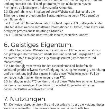
5.2. FTC bemüht sich darum, dass die Inhalte von höchstmöglicher Qualität
und angemessen aktuell sind, garantiert jedoch nicht deren Nutzen,
Richtigkeit, Vollständigkeit, Relevanz oder Aktualität.
5.3. Die Aufnahme von Inhalten auf diese Website stellt keinesfalls die
Erbringung einer professionellen Beratungsleistung durch FTC gegenüber
dem Nutzer dar.
5.4. FTC rät dem Nutzer davon ab, Entscheidungen auf Grundlage der in den
Inhalten dieser Website enthaltenen Informationen zu treffen, ohne zuvor eine
geeignete professionelle Beratung einzuholen.
5.5. FTC behält sich das Recht vor, die Inhalte jederzeit zu ändern.
6. Geistiges Eigentum.
6.1. Alle Inhalte dieser Website sind Eigentum von FTC oder wurden ihr von
den jeweiligen Rechteinhabern überlassen und sind ordnungsgemäß durch
die Vorschriften zum geistigen Eigentum geschützt (Urheberrechte und
Markenrechte).
6.2. Unabhängig vom Zweck, für den sie bestimmt sind, bedürfen die
vollständige oder teilweise Vervielfältigung, Nutzung, Verwertung, Verbreitung
und Vermarktung jeglicher eigener Inhalte dieser Website in jedem Fall der
vorherigen schriftlichen Genehmigung von FTC.
6.3. Inhalte, die nicht FTC gehören und auf dieser Website erscheinen können,
gehören ihren jeweiligen Eigentümern, die selbst für jede Genehmigung
gegenüber Dritten verantwortlich sind.
7. Nutzungen.
7.1. Der Nutzer akzeptiert freiwillig und ausdrücklich, dass die Nutzung dieser
Website in jedem Fall unter seiner alleinigen und ausschließlichen