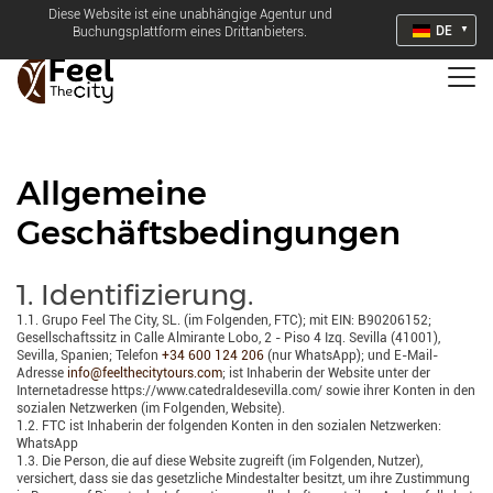
Diese Website ist eine unabhängige Agentur und
DE
Buchungsplattform eines Drittanbieters.
Allgemeine
Geschäftsbedingungen
1. Identifizierung.
1.1. Grupo Feel The City, SL. (im Folgenden, FTC); mit EIN: B90206152;
Gesellschaftssitz in Calle Almirante Lobo, 2 - Piso 4 Izq. Sevilla (41001),
Sevilla, Spanien; Telefon
+34 600 124 206
(nur WhatsApp); und E-Mail-
Adresse
info@feelthecitytours.com
; ist Inhaberin der Website unter der
Internetadresse https://www.catedraldesevilla.com/ sowie ihrer Konten in den
sozialen Netzwerken (im Folgenden, Website).
1.2. FTC ist Inhaberin der folgenden Konten in den sozialen Netzwerken:
WhatsApp
1.3. Die Person, die auf diese Website zugreift (im Folgenden, Nutzer),
versichert, dass sie das gesetzliche Mindestalter besitzt, um ihre Zustimmung