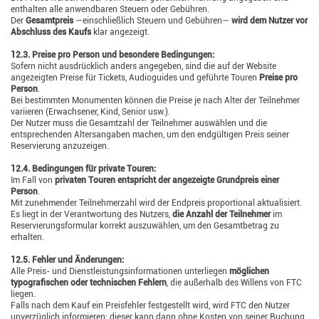
enthalten alle anwendbaren Steuern oder Gebühren.
Der
Gesamtpreis
—einschließlich Steuern und Gebühren—
wird dem Nutzer vor
Abschluss des Kaufs
klar angezeigt.
12.3. Preise pro Person und besondere Bedingungen:
Sofern nicht ausdrücklich anders angegeben, sind die auf der Website
angezeigten Preise für Tickets, Audioguides und geführte Touren
Preise pro
Person
.
Bei bestimmten Monumenten können die Preise je nach Alter der Teilnehmer
variieren (Erwachsener, Kind, Senior usw.).
Der Nutzer muss die Gesamtzahl der Teilnehmer auswählen und die
entsprechenden Altersangaben machen, um den endgültigen Preis seiner
Reservierung anzuzeigen.
12.4. Bedingungen für private Touren:
Im Fall von
privaten Touren entspricht der angezeigte Grundpreis einer
Person
.
Mit zunehmender Teilnehmerzahl wird der Endpreis proportional aktualisiert.
Es liegt in der Verantwortung des Nutzers,
die Anzahl der Teilnehmer
im
Reservierungsformular korrekt auszuwählen, um den Gesamtbetrag zu
erhalten.
12.5. Fehler und Änderungen:
Alle Preis- und Dienstleistungsinformationen unterliegen
möglichen
typografischen oder technischen Fehlern
, die außerhalb des Willens von FTC
liegen.
Falls nach dem Kauf ein Preisfehler festgestellt wird, wird FTC den Nutzer
unverzüglich informieren; dieser kann dann ohne Kosten von seiner Buchung