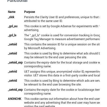
Functional
Name
Purpose
_clck
Persists the Clarity User ID and preferences, unique to that site is
attributed to the same user ID.
_gcl_au
This cookie is set by Google Adsense for experiments with 'cross
advertising.
_gcl_ls
The “_gcl_ls” cookie is used for conversion tracking in Google A
Google Tag Manager to measure advertisement performance.
_uetsid
This contains the session ID for a unique session on the site. Thi
by Microsoft Advertising.
_uetsid
This cookie is used by Bing to determine what ads should be sh
may be relevant to the end user perusing the site.
_uetsid_exp
Contains the expiry-date for the local storage and cookie with
corresponding name.
_uetvid
UET assigns this unique, anonymized visitor ID, representing a u
visitor. UET stores this data in a first-party cookie and local stor
_uetvid
This cookie is used by Bing to determine which ads are served t
be relevant to the end user browsing the site.
_uetvid_exp
Contains the expiry-date for the cookie or localstorage item with
corresponding name.
ANONCHK
This cookie carries out information about how the end user uses
website and any advertising that the end user may have seen be
visiting the said website.