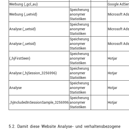
Werbung (_gcl_au)
Google AdSe
Speicherung
Werbung (_uetvid)
anonymer
Microsoft Ad
Statistiken
Speicherung
Analyse (_uetsid)
anonymer
Microsoft Ad
Statistiken
Speicherung
Analyse (_uetsid)
anonymer
Microsoft Ad
Statistiken
Speicherung
(_hjFirstSeen)
anonymer
Hotjar
Statistiken
Speicherung
Analyse (_hjSession_3256996)
anonymer
Hotjar
Statistiken
Speicherung
Analyse
anonymer
Hotjar
Statistiken
Speicherung
_hjIncludedInSessionSample_3256996
anonymer
Hotjar
Statistiken
5.2. Damit diese Website Analyse- und verhaltensbezogene