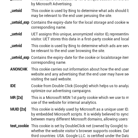
by Microsoft Advertising.
_uetsid
This cookie is used by Bing to determine what ads should be sh
may be relevant to the end user perusing the site.
_uetsid_exp
Contains the expiry-date for the local storage and cookie with
corresponding name.
_uetvid
UET assigns this unique, anonymized visitor ID, representing a u
visitor. UET stores this data in a first-party cookie and local stor
_uetvid
This cookie is used by Bing to determine which ads are served t
be relevant to the end user browsing the site.
_uetvid_exp
Contains the expiry-date for the cookie or localstorage item with
corresponding name.
ANONCHK
This cookie carries out information about how the end user uses
website and any advertising that the end user may have seen be
visiting the said website.
IDE
Cookie from Double Click (Google) which helps us to analyze an
optimize our advertising campaigns.
MR [2x]
This is a Microsoft MSN 1st party cookie which we use to measur
use of the website for internal analytics.
MUID [2x]
This cookie is widely used by Microsoft as a unique user ID. It ca
by embedded Microsoft scripts. It is widely believed to synchroni
between many different Microsoft domains, allowing users to be 
test_cookie
This cookie is set by DoubleClick net (owned by Google) to dete
whether the website visitor's browser supports cookies. Data tran
third countries: USA. Google LLC. is certified under the Data Pri