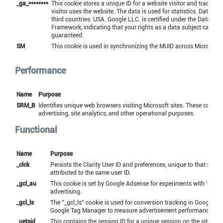
_ga_********
This cookie stores a unique ID for a website visitor and tracks h
visitor uses the website. The data is used for statistics. Data tran
third countries: USA. Google LLC. is certified under the Data Pri
Framework, indicating that your rights as a data subject can be
guaranteed.
SM
This cookie is used in synchronizing the MUID across Microsoft
Performance
Name
Purpose
SRM_B
Identifies unique web browsers visiting Microsoft sites. These cookies
advertising, site analytics, and other operational purposes.
Functional
Name
Purpose
_clck
Persists the Clarity User ID and preferences, unique to that site is
attributed to the same user ID.
_gcl_au
This cookie is set by Google Adsense for experiments with 'cross
advertising.
_gcl_ls
The “_gcl_ls” cookie is used for conversion tracking in Google A
Google Tag Manager to measure advertisement performance.
_uetsid
This contains the session ID for a unique session on the site. Thi