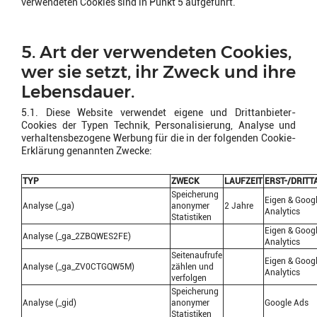
verwendeten Cookies sind in Punkt 5 aufgeführt.
5. Art der verwendeten Cookies,
wer sie setzt, ihr Zweck und ihre
Lebensdauer.
5.1. Diese Website verwendet eigene und Drittanbieter-
Cookies der Typen Technik, Personalisierung, Analyse und
verhaltensbezogene Werbung für die in der folgenden Cookie-
Erklärung genannten Zwecke:
TYP
ZWECK
LAUFZEIT
ERST-/DRITT
Speicherung
Eigen & Goog
Analyse (_ga)
anonymer
2 Jahre
Analytics
Statistiken
Eigen & Goog
Analyse (_ga_2ZBQWES2FE)
Analytics
Seitenaufrufe
Eigen & Goog
Analyse (_ga_ZV0CTGQW5M)
zählen und
Analytics
verfolgen
Speicherung
Analyse (_gid)
anonymer
Google Ads
Statistiken