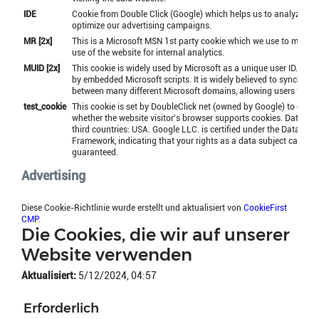
IDE
Cookie from Double Click (Google) which helps us to analyze an
optimize our advertising campaigns.
MR [2x]
This is a Microsoft MSN 1st party cookie which we use to measur
use of the website for internal analytics.
MUID [2x]
This cookie is widely used by Microsoft as a unique user ID. It ca
by embedded Microsoft scripts. It is widely believed to synchroni
between many different Microsoft domains, allowing users to be 
test_cookie
This cookie is set by DoubleClick net (owned by Google) to dete
whether the website visitor's browser supports cookies. Data tran
third countries: USA. Google LLC. is certified under the Data Pri
Framework, indicating that your rights as a data subject can be
guaranteed.
Advertising
Diese Cookie-Richtlinie wurde erstellt und aktualisiert von
CookieFirst
CMP
.
Die Cookies, die wir auf unserer
Website verwenden
Aktualisiert:
5/12/2024, 04:57
Erforderlich