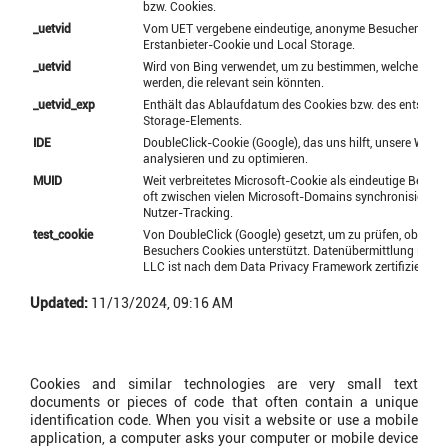
bzw. Cookies.
_uetvid
Vom UET vergebene eindeutige, anonyme Besucher-ID. S
Erstanbieter-Cookie und Local Storage.
_uetvid
Wird von Bing verwendet, um zu bestimmen, welche Anze
werden, die relevant sein könnten.
_uetvid_exp
Enthält das Ablaufdatum des Cookies bzw. des entspre
Storage-Elements.
IDE
DoubleClick-Cookie (Google), das uns hilft, unsere Wer
analysieren und zu optimieren.
MUID
Weit verbreitetes Microsoft-Cookie als eindeutige Benut
oft zwischen vielen Microsoft-Domains synchronisiert u
Nutzer-Tracking.
test_cookie
Von DoubleClick (Google) gesetzt, um zu prüfen, ob der 
Besuchers Cookies unterstützt. Datenübermittlung in di
LLC ist nach dem Data Privacy Framework zertifiziert.
Updated:
11/13/2024, 09:16 AM
What are cookies?
Cookies and similar technologies are very small text
documents or pieces of code that often contain a unique
identification code. When you visit a website or use a mobile
application, a computer asks your computer or mobile device