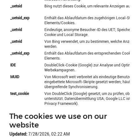
_uetsid
Bing nutzt dieses Cookie, um relevante Anzeigen auszuw
_uetsid_exp
Enthält das Ablaufdatum des zugehörigen Local-Storag
Elements/Cookies.
_uetvid
Eindeutige, anonyme Besucher-ID des UET; Speicherung i
Cookie und Local Storage.
_uetvid
Von Bing verwendet, um zu bestimmen, welche Anzeigen 
werden.
_uetvid_exp
Enthält das Ablaufdatum des entsprechenden Cookies/L
Elements.
IDE
DoubleClick-Cookie (Google) zur Analyse und Optimieru
Werbekampagnen.
MUID
Von Microsoft weit verbreitet als eindeutige Benutzer-ID
eingebettete Microsoft-Skripte gesetzt werden; häufige 
übergreifende Synchronisierung.
test_cookie
Von DoubleClick (Google) gesetzt, um zu prüfen, ob der 
unterstützt. Datenübermittlung USA; Google LLC ist zertif
Privacy Framework).
The cookies we use on our
website
Updated:
7/28/2026, 02:22 AM