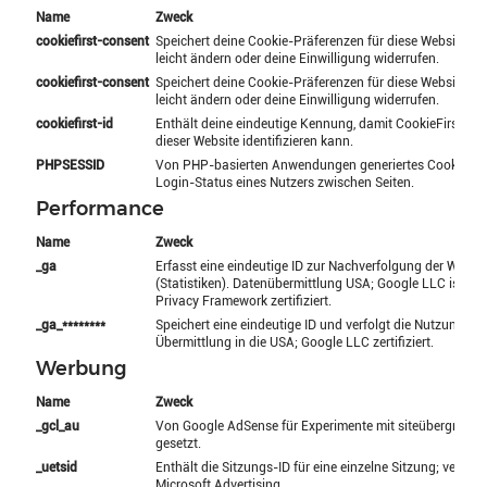
Name
Zweck
cookiefirst-consent
Speichert deine Cookie-Präferenzen für diese Website. D
leicht ändern oder deine Einwilligung widerrufen.
cookiefirst-consent
Speichert deine Cookie-Präferenzen für diese Website. D
leicht ändern oder deine Einwilligung widerrufen.
cookiefirst-id
Enthält deine eindeutige Kennung, damit CookieFirst ein
dieser Website identifizieren kann.
PHPSESSID
Von PHP-basierten Anwendungen generiertes Cookie; erh
Login-Status eines Nutzers zwischen Seiten.
Performance
Name
Zweck
_ga
Erfasst eine eindeutige ID zur Nachverfolgung der Webs
(Statistiken). Datenübermittlung USA; Google LLC ist n
Privacy Framework zertifiziert.
_ga_********
Speichert eine eindeutige ID und verfolgt die Nutzung für
Übermittlung in die USA; Google LLC zertifiziert.
Werbung
Name
Zweck
_gcl_au
Von Google AdSense für Experimente mit siteübergreife
gesetzt.
_uetsid
Enthält die Sitzungs-ID für eine einzelne Sitzung; verwen
Microsoft Advertising.