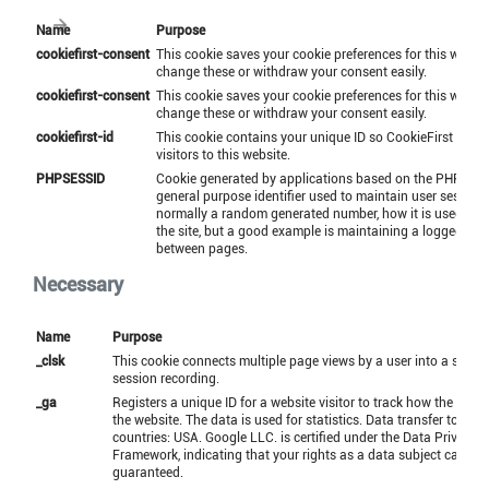
Name
Purpose
cookiefirst-consent
This cookie saves your cookie preferences for this websi
change these or withdraw your consent easily.
cookiefirst-consent
This cookie saves your cookie preferences for this websi
change these or withdraw your consent easily.
cookiefirst-id
This cookie contains your unique ID so CookieFirst can i
visitors to this website.
PHPSESSID
Cookie generated by applications based on the PHP lang
general purpose identifier used to maintain user session v
normally a random generated number, how it is used can 
the site, but a good example is maintaining a logged-in s
between pages.
Necessary
Name
Purpose
_clsk
This cookie connects multiple page views by a user into a single 
session recording.
_ga
Registers a unique ID for a website visitor to track how the visit
the website. The data is used for statistics. Data transfer to third
countries: USA. Google LLC. is certified under the Data Privacy
Framework, indicating that your rights as a data subject can be
guaranteed.