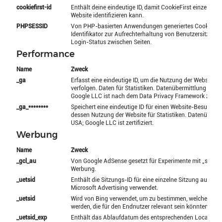
cookiefirst-id
Enthält deine eindeutige ID, damit CookieFirst einzelne B
Website identifizieren kann.
PHPSESSID
Von PHP-basierten Anwendungen generiertes Cookie. Al
Identifikator zur Aufrechterhaltung von Benutzersitzungsv
Login-Status zwischen Seiten.
Performance
Name
Zweck
_ga
Erfasst eine eindeutige ID, um die Nutzung der Website 
verfolgen. Daten für Statistiken. Datenübermittlung in Dri
Google LLC ist nach dem Data Privacy Framework zertifiz
_ga_********
Speichert eine eindeutige ID für einen Website-Besucher 
dessen Nutzung der Website für Statistiken. Datenübermit
USA; Google LLC ist zertifiziert.
Werbung
Name
Zweck
_gcl_au
Von Google AdSense gesetzt für Experimente mit „siteüb
Werbung.
_uetsid
Enthält die Sitzungs-ID für eine einzelne Sitzung auf der 
Microsoft Advertising verwendet.
_uetsid
Wird von Bing verwendet, um zu bestimmen, welche Anze
werden, die für den Endnutzer relevant sein könnten.
_uetsid_exp
Enthält das Ablaufdatum des entsprechenden Local-Sto