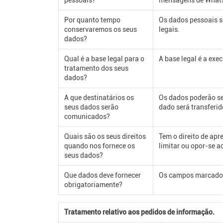
pessoais?
mensagens de What
Por quanto tempo
Os dados pessoais s
conservaremos os seus
legais.
dados?
Qual é a base legal para o
A base legal é a exe
tratamento dos seus
dados?
A que destinatários os
Os dados poderão se
seus dados serão
dado será transferid
comunicados?
Quais são os seus direitos
Tem o direito de apr
quando nos fornece os
limitar ou opor-se 
seus dados?
Que dados deve fornecer
Os campos marcados 
obrigatoriamente?
Tratamento relativo aos pedidos de informação.