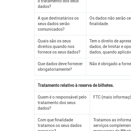
o tratamento dos seus
dados?
A que destinatários os
Os dados não serão ced
seus dados serão
finalidade.
comunicados?
Quais são os seus
Tem o direito de aprese
direitos quando nos
dados, de limitar e o
fornece os seus dados?
dados, quando aplicáv
Que dados deve fornecer
Não é obrigado a forne
obrigatoriamente?
Tratamento relativo à reserva de bilhetes.
Quem é o responsável pelo
FTC (mais informaçõ
tratamento dos seus
dados?
Com que finalidade
Tratamos as informaç
tratamos os seus dados
serviços complement