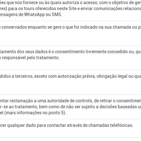
s que nos fornece ou às quais autoriza o acesso, com o objetivo de geri
es) para os tours oferecidos neste Site e enviar comunicações relacion
ensagens de WhatsApp ou SMS.
 conservados enquanto se gere o que foi indicado na sua chamada ou p
atamento dos seus dados é o consentimento livremente concedido ou, qua
o responsável pelo tratamento.
idos a terceiros, exceto com autorização prévia, obrigação legal ou qu
ntar reclamação a uma autoridade de controlo, de retirar o consentimento
por-se ao tratamento, bem como de não ser sujeito a decisões baseadas
el (mais informações no ponto 5).
ecer qualquer dado para contactar através de chamadas telefónicas.