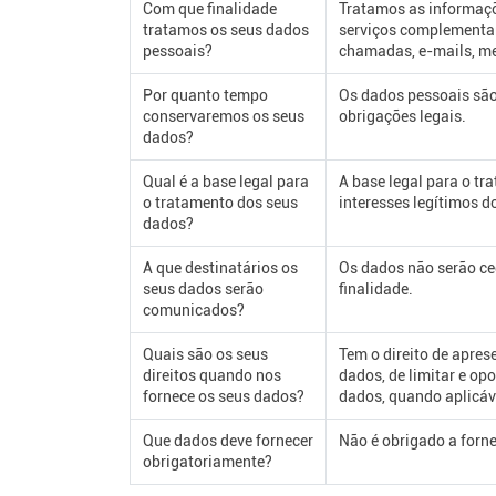
Com que finalidade
Tratamos as informaçõe
tratamos os seus dados
serviços complementar
pessoais?
chamadas, e-mails, m
Por quanto tempo
Os dados pessoais são
conservaremos os seus
obrigações legais.
dados?
Qual é a base legal para
A base legal para o tr
o tratamento dos seus
interesses legítimos d
dados?
A que destinatários os
Os dados não serão ced
seus dados serão
finalidade.
comunicados?
Quais são os seus
Tem o direito de aprese
direitos quando nos
dados, de limitar e o
fornece os seus dados?
dados, quando aplicáv
Que dados deve fornecer
Não é obrigado a forn
obrigatoriamente?