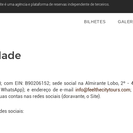
ite é uma agência e plataforma de reservas independente de terceiros.
BILHETES
GALER
idade
); com EIN: B90206152; sede social na Almirante Lobo, 2º - 4
WhatsApp); e endereço de e-mail
info@feelthecitytours.com
;
uas contas nas redes sociais (doravante, o Site).
des sociais: